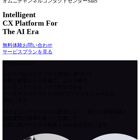
オムニチャンネルコンタクトセンターSaaS
Intelligent
CX Platform For
The AI Era
無料体験お問い合わせ
サービスプランを見る
About UBiCUS
ユビカスはAIとクラウド技術に基づいて
企業と顧客がより高速で、より正確で、
よりインテリジェントに対話できる
エンタープライズクラスのCXプラットフォーム
を
提供します。
AIとオムニチャンネルの統合により、新たな顧客体験と
相談運営の標準を新たに定義して
企業の真のデジタル転換とAI転換を実現します。