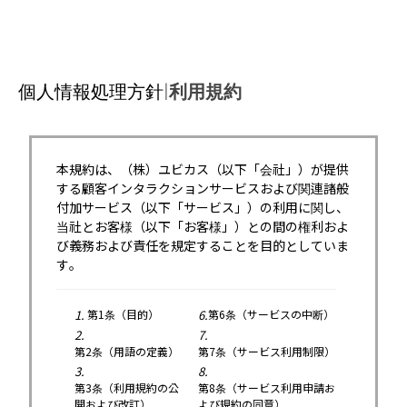
個人情報処理方針
|
利用規約
本規約は、（株）ユビカス（以下「会社」）が提供
する顧客インタラクションサービスおよび関連諸般
付加サービス（以下「サービス」）の利用に関し、
当社とお客様（以下「お客様」）との間の権利およ
び義務および責任を規定することを目的としていま
す。
1.
第1条（目的）
6.
第6条（サービスの中断）
2.
7.
第2条（用語の定義）
第7条（サービス利用制限）
3.
8.
第3条（利用規約の公
第8条（サービス利用申請お
開および改訂）
よび規約の同意）