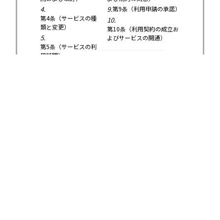
4.
9.
第9条（利用申請の承諾）
第4条（サービスの種
10.
類と変更）
第10条（利用契約の成立お
5.
よびサービスの開通）
第5条（サービスの利
用時間）
11.
第11条（会社の義
務）
12.
第12条（お客様の義
務）
13.
第13条（利用料金お
よび納付）
14.
第14条（利用料金の
決済）
15.
11.
第15条（延滞料金管理規
第19条（契約の更
定）
新）